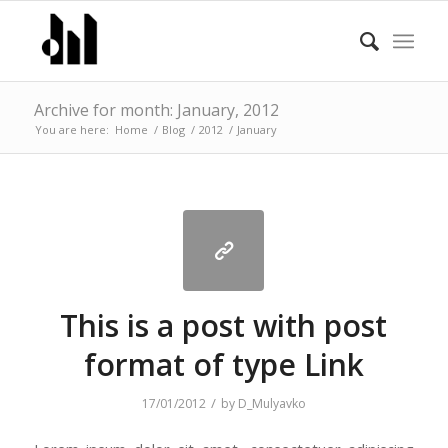
Archive for month: January, 2012
You are here:
Home
/
Blog
/
2012
/
January
This is a post with post
format of type Link
/
17/01/2012
by
D_Mulyavko